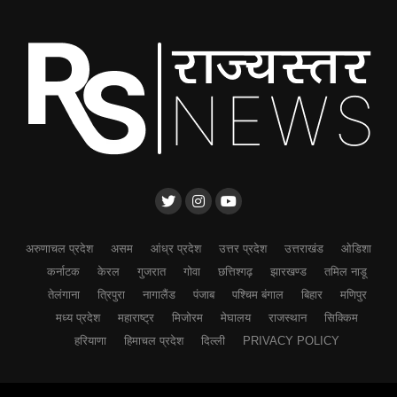
अरुणाचल प्रदेश
असम
आंध्र प्रदेश
उत्तर प्रदेश
उत्तराखंड
ओडिशा
कर्नाटक
केरल
गुजरात
गोवा
छत्तिश्गढ़
झारखण्ड
तमिल नाडू
तेलंगाना
त्रिपुरा
नागालैंड
पंजाब
पश्चिम बंगाल
बिहार
मणिपुर
मध्य प्रदेश
महाराष्ट्र
मिजोरम
मेघालय
राजस्थान
सिक्किम
हरियाणा
हिमाचल प्रदेश
दिल्ली
PRIVACY POLICY