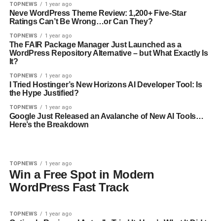
TOPNEWS
1 year ago
Neve WordPress Theme Review: 1,200+ Five-Star
Ratings Can’t Be Wrong…or Can They?
TOPNEWS
1 year ago
The FAIR Package Manager Just Launched as a
WordPress Repository Alternative – but What Exactly Is
It?
TOPNEWS
1 year ago
I Tried Hostinger’s New Horizons AI Developer Tool: Is
the Hype Justified?
TOPNEWS
1 year ago
Google Just Released an Avalanche of New AI Tools…
Here’s the Breakdown
TOPNEWS
1 year ago
Win a Free Spot in Modern
WordPress Fast Track
TOPNEWS
1 year ago