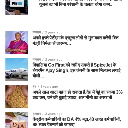
यूजर्स का भी बिना परेशानी के चलता रहेगा काम..
व्यवसाय
2 years ago
अगले हफ्ते पेटीएम के प्रमुख लोगों से मुलाकात करेंगी वित्त
मंत्री निर्मला सीतारमण…
व्यवसाय
2 years ago
दिवालिया Go First को खरीद सकते हैं SpiceJet के
चेयरमैन Ajay Singh, इस कंपनी के साथ मिलकर लगाई
बोली…
देश
3 years ago
अगले साल आटा महंगा हो सकता है,देश में गेहूं का रकबा 3%
तक कम, चने की बुवाई ज्यादा, अल नीनो का असर भी
व्यवसाय
3 years ago
केंद्रीय कर्मचारियों का DA 4% बढ़ा,48 लाख कर्मचारियों,
68 लाख पेंशनर्स को फायदा..