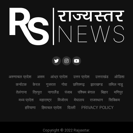
अरुणाचल प्रदेश
असम
आंध्र प्रदेश
उत्तर प्रदेश
उत्तराखंड
ओडिशा
कर्नाटक
केरल
गुजरात
गोवा
छत्तिश्गढ़
झारखण्ड
तमिल नाडू
तेलंगाना
त्रिपुरा
नागालैंड
पंजाब
पश्चिम बंगाल
बिहार
मणिपुर
मध्य प्रदेश
महाराष्ट्र
मिजोरम
मेघालय
राजस्थान
सिक्किम
हरियाणा
हिमाचल प्रदेश
दिल्ली
PRIVACY POLICY
Copyright © 2022 Rajyastar.