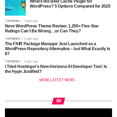
What’s the Best Cache Plugin for
WordPress? 5 Options Compared for 2025
TOPNEWS
1 year ago
Neve WordPress Theme Review: 1,200+ Five-Star
Ratings Can’t Be Wrong…or Can They?
TOPNEWS
1 year ago
The FAIR Package Manager Just Launched as a
WordPress Repository Alternative – but What Exactly Is
It?
TOPNEWS
1 year ago
I Tried Hostinger’s New Horizons AI Developer Tool: Is
the Hype Justified?
MORE LATEST NEWS
देश