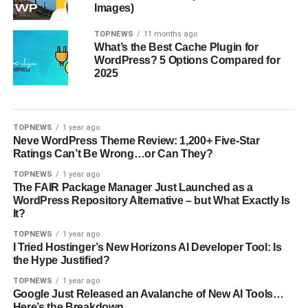
Images)
TOPNEWS
11 months ago
What’s the Best Cache Plugin for
WordPress? 5 Options Compared for
2025
TOPNEWS
1 year ago
Neve WordPress Theme Review: 1,200+ Five-Star
Ratings Can’t Be Wrong…or Can They?
TOPNEWS
1 year ago
The FAIR Package Manager Just Launched as a
WordPress Repository Alternative – but What Exactly Is
It?
TOPNEWS
1 year ago
I Tried Hostinger’s New Horizons AI Developer Tool: Is
the Hype Justified?
TOPNEWS
1 year ago
Google Just Released an Avalanche of New AI Tools…
Here’s the Breakdown