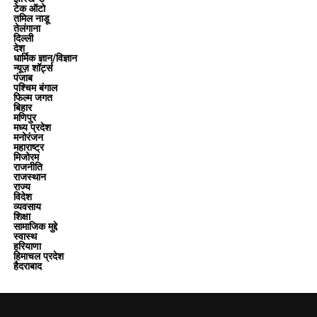
टेक ऑटो
तमिल नाडू
तेलंगाना
दिल्ली
देश
धार्मिक ज्ञान/विज्ञान
न्यूज़ शॉर्ट्स
पंजाब
पश्चिम बंगाल
फिल्म जगत
बिहार
मणिपुर
मध्य प्रदेश
मनोरंजन
महाराष्ट्र
मिजोरम
राजनीति
राजस्थान
राज्य
विदेश
व्यवसाय
शिक्षा
सामाजिक मुद्दे
स्वास्थ
हरियाणा
हिमाचल प्रदेश
हैदराबाद