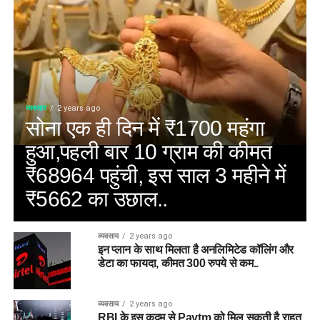
व्यवसाय
2 years ago
सोना एक ही दिन में ₹1700 महंगा
हुआ,पहली बार 10 ग्राम की कीमत
₹68964 पहुंची, इस साल 3 महीने में
₹5662 का उछाल..
व्यवसाय
2 years ago
इन प्लान के साथ मिलता है अनलिमिटेड कॉलिंग और
डेटा का फायदा, कीमत 300 रुपये से कम..
व्यवसाय
2 years ago
RBI के इस कदम से Paytm को मिल सकती है राहत,