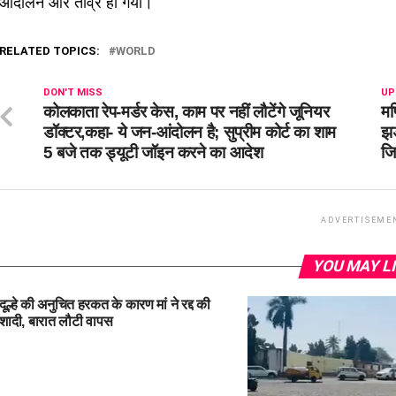
आंदोलन और तीव्र हो गया।
RELATED TOPICS:
WORLD
DON'T MISS
UP
कोलकाता रेप-मर्डर केस, काम पर नहीं लौटेंगे जूनियर
मण
डॉक्टर,कहा- ये जन-आंदोलन है; सुप्रीम कोर्ट का शाम
झड
5 बजे तक ड्यूटी जॉइन करने का आदेश
जि
ADVERTISEME
YOU MAY L
दूल्हे की अनुचित हरकत के कारण मां ने रद्द की
शादी, बारात लौटी वापस