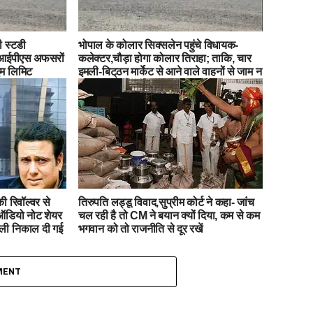
ी स्टडी
भोपाल के कोलार सिक्सलेन पहुंचे विधायक-
, आईपीएस अफसरों
कलेक्टर,चौड़ा होगा कोलार तिराहा; ताकि, चार
इम लिमिट
इमली-बिट्‌ठन मार्केट से आने वाले वाहनों से जाम न
लगे
की रिवॉल्वर से
तिरुपति लड्डू विवाद,सुप्रीम कोर्ट ने कहा- जांच
 ऑडियो नोट शेयर
चल रही है तो CM ने बयान क्यों दिया, कम से कम
ोली निकाल दी गई
भगवान को तो राजनीति से दूर रखें
MENT