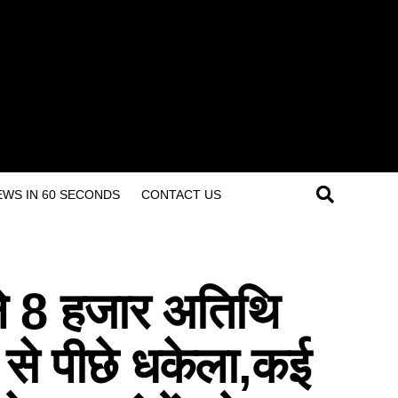
 – NEWS IN 60 SECONDS
CONTACT US
े 8 हजार अतिथि
ं से पीछे धकेला,कई