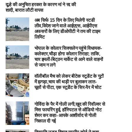
दूल्हे की अनुचित हरकत के कारण मां ने रद्द की
शादी, बारात लौटी वापस
अब सिर्फ 15 दिन के लिए मिलेगी स्टडी
लीव,विदेश जाने वाले आईएएस, आईपीएस
अफसरों के लिए डीओपीटी ने तय की टाइम
लिमिट
भोपाल के कोलार सिक्सलेन पहुंचे विधायक-
कलेक्टर,चौड़ा होगा कोलार तिराहा; ताकि,
चार इमली-बिट्‌ठन मार्केट से आने वाले वाहनों
से जाम न लगे
वॉलीबॉल मैच को लेकर बीटेक ​​​​​​​स्टूडेंट के गुटों
में झगड़ा,चाय की थड़ी पर बुलाकर लात-
घूसों से पीटा, एक स्टूडेंट के सिर-पैर में चोट
गोविंदा के पैर में गोली लगी,खुद की रिवॉल्वर से
मिस फायरिंग हुई, हॉस्पिटल से ऑडियो नोट
शेयर कर कहा- आपके आशीर्वाद से गोली
निकाल दी गई