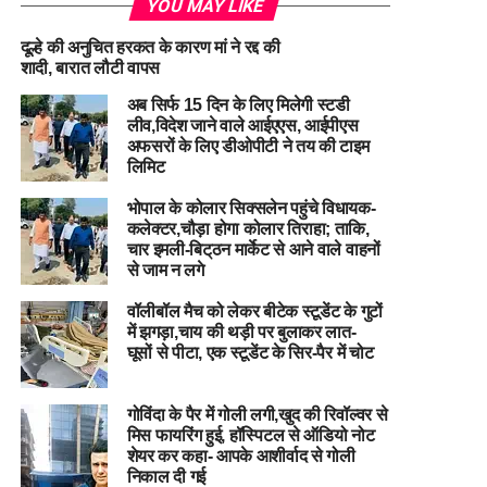
YOU MAY LIKE
दूल्हे की अनुचित हरकत के कारण मां ने रद्द की
शादी, बारात लौटी वापस
अब सिर्फ 15 दिन के लिए मिलेगी स्टडी
लीव,विदेश जाने वाले आईएएस, आईपीएस
अफसरों के लिए डीओपीटी ने तय की टाइम
लिमिट
भोपाल के कोलार सिक्सलेन पहुंचे विधायक-
कलेक्टर,चौड़ा होगा कोलार तिराहा; ताकि,
चार इमली-बिट्‌ठन मार्केट से आने वाले वाहनों
से जाम न लगे
वॉलीबॉल मैच को लेकर बीटेक ​​​​​​​स्टूडेंट के गुटों
में झगड़ा,चाय की थड़ी पर बुलाकर लात-
घूसों से पीटा, एक स्टूडेंट के सिर-पैर में चोट
गोविंदा के पैर में गोली लगी,खुद की रिवॉल्वर से
मिस फायरिंग हुई, हॉस्पिटल से ऑडियो नोट
शेयर कर कहा- आपके आशीर्वाद से गोली
निकाल दी गई