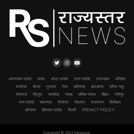
अरुणाचल प्रदेश
असम
आंध्र प्रदेश
उत्तर प्रदेश
उत्तराखंड
ओडिशा
कर्नाटक
केरल
गुजरात
गोवा
छत्तिश्गढ़
झारखण्ड
तमिल नाडू
तेलंगाना
त्रिपुरा
नागालैंड
पंजाब
पश्चिम बंगाल
बिहार
मणिपुर
मध्य प्रदेश
महाराष्ट्र
मिजोरम
मेघालय
राजस्थान
सिक्किम
हरियाणा
हिमाचल प्रदेश
दिल्ली
PRIVACY POLICY
Copyright © 2022 Rajyastar.