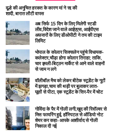
दूल्हे की अनुचित हरकत के कारण मां ने रद्द की
शादी, बारात लौटी वापस
अब सिर्फ 15 दिन के लिए मिलेगी स्टडी
लीव,विदेश जाने वाले आईएएस, आईपीएस
अफसरों के लिए डीओपीटी ने तय की टाइम
लिमिट
भोपाल के कोलार सिक्सलेन पहुंचे विधायक-
कलेक्टर,चौड़ा होगा कोलार तिराहा; ताकि,
चार इमली-बिट्‌ठन मार्केट से आने वाले वाहनों
से जाम न लगे
वॉलीबॉल मैच को लेकर बीटेक ​​​​​​​स्टूडेंट के गुटों
में झगड़ा,चाय की थड़ी पर बुलाकर लात-
घूसों से पीटा, एक स्टूडेंट के सिर-पैर में चोट
गोविंदा के पैर में गोली लगी,खुद की रिवॉल्वर से
मिस फायरिंग हुई, हॉस्पिटल से ऑडियो नोट
शेयर कर कहा- आपके आशीर्वाद से गोली
निकाल दी गई