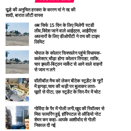
दूल्हे की अनुचित हरकत के कारण मां ने रद्द की
शादी, बारात लौटी वापस
अब सिर्फ 15 दिन के लिए मिलेगी स्टडी
लीव,विदेश जाने वाले आईएएस, आईपीएस
अफसरों के लिए डीओपीटी ने तय की टाइम
लिमिट
भोपाल के कोलार सिक्सलेन पहुंचे विधायक-
कलेक्टर,चौड़ा होगा कोलार तिराहा; ताकि,
चार इमली-बिट्‌ठन मार्केट से आने वाले वाहनों
से जाम न लगे
वॉलीबॉल मैच को लेकर बीटेक ​​​​​​​स्टूडेंट के गुटों
में झगड़ा,चाय की थड़ी पर बुलाकर लात-
घूसों से पीटा, एक स्टूडेंट के सिर-पैर में चोट
गोविंदा के पैर में गोली लगी,खुद की रिवॉल्वर से
मिस फायरिंग हुई, हॉस्पिटल से ऑडियो नोट
शेयर कर कहा- आपके आशीर्वाद से गोली
निकाल दी गई