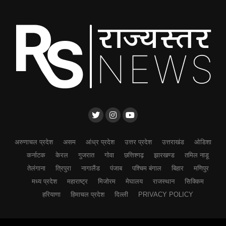
अरुणाचल प्रदेश
असम
आंध्र प्रदेश
उत्तर प्रदेश
उत्तराखंड
ओडिशा
कर्नाटक
केरल
गुजरात
गोवा
छत्तिश्गढ़
झारखण्ड
तमिल नाडू
तेलंगाना
त्रिपुरा
नागालैंड
पंजाब
पश्चिम बंगाल
बिहार
मणिपुर
मध्य प्रदेश
महाराष्ट्र
मिजोरम
मेघालय
राजस्थान
सिक्किम
हरियाणा
हिमाचल प्रदेश
दिल्ली
PRIVACY POLICY