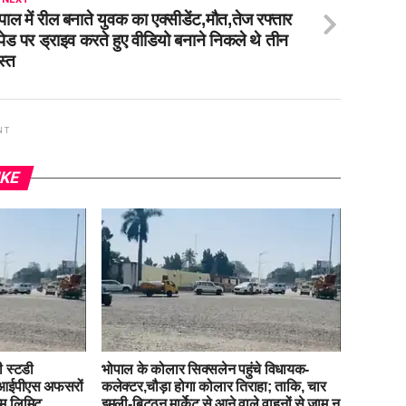
पाल में रील बनाते युवक का एक्सीडेंट,मौत,तेज रफ्तार
पेड पर ड्राइव करते हुए वीडियो बनाने निकले थे तीन
स्त
NT
IKE
ी स्टडी
भोपाल के कोलार सिक्सलेन पहुंचे विधायक-
, आईपीएस अफसरों
कलेक्टर,चौड़ा होगा कोलार तिराहा; ताकि, चार
इम लिमिट
इमली-बिट्‌ठन मार्केट से आने वाले वाहनों से जाम न