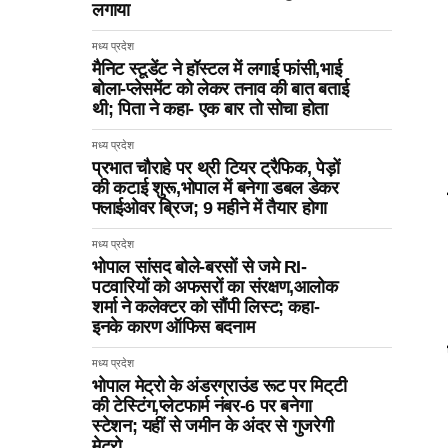
लगाया
मध्य प्रदेश
मैनिट स्टूडेंट ने हॉस्टल में लगाई फांसी,भाई
बोला-प्लेसमेंट को लेकर तनाव की बात बताई
थी; पिता ने कहा- एक बार तो सोचा होता
मध्य प्रदेश
प्रभात चौराहे पर थ्री टियर ट्रैफिक, पेड़ों
की कटाई शुरू,भोपाल में बनेगा डबल डेकर
फ्लाईओवर ब्रिज; 9 महीने में तैयार होगा
मध्य प्रदेश
भोपाल सांसद बोले-बरसों से जमे RI-
पटवारियों को अफसरों का संरक्षण,आलोक
शर्मा ने कलेक्टर को सौंपी लिस्ट; कहा-
इनके कारण ऑफिस बदनाम
मध्य प्रदेश
भोपाल मेट्रो के अंडरग्राउंड रूट पर मिट्‌टी
की टेस्टिंग,प्लेटफार्म नंबर-6 पर बनेगा
स्टेशन; यहीं से जमीन के अंदर से गुजरेगी
मेट्रो