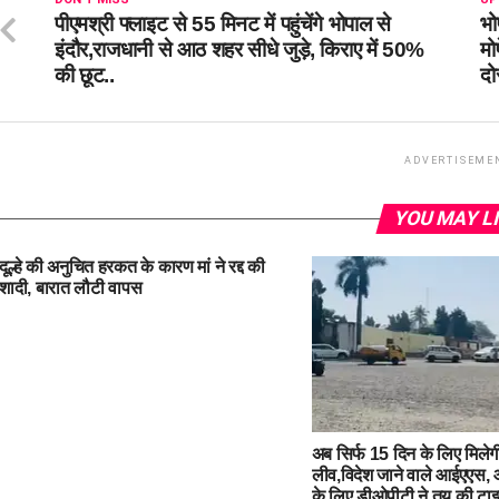
​​​​​​​पीएमश्री फ्लाइट से 55 मिनट में पहुंचेंगे भोपाल से
भो
इंदौर,राजधानी से आठ शहर सीधे जुड़े, किराए में 50%
मो
की छूट..
दो
ADVERTISEME
YOU MAY L
दूल्हे की अनुचित हरकत के कारण मां ने रद्द की
शादी, बारात लौटी वापस
अब सिर्फ 15 दिन के लिए मिलेग
लीव,विदेश जाने वाले आईएएस
के लिए डीओपीटी ने तय की टा